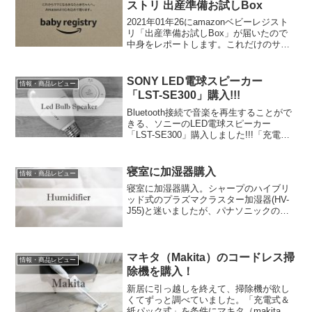
ストリ 出産準備お試しBox
2021年01年26にamazonベビーレジスト
リ「出産準備お試しBox」が届いたので
中身をレポートします。これだけのサン
プルが無料ということで、もしプライム
会員であれば絶対貰った方が良いでしょ
う。妻は絵本を一冊も準備していなの
SONY LED電球スピーカー
情報・商品レビュー
で、サンプルでも嬉しかったようです。
「LST-SE300」購入!!!
Bluetooth接続で音楽を再生することがで
きる、ソニーのLED電球スピーカー
「LST-SE300」購入しました!!!「充電・
置き場所不要！、電源コードなし！」こ
の３点で購入決定!!!環境によって注意し
なければならない点など書きました。
寝室に加湿器購入
情報・商品レビュー
寝室に加湿器購入。シャープのハイブリ
ッド式のプラズマクラスター加湿器(HV-
J55)と迷いましたが、パナソニックのナ
ノイー搭載ヒーターレス気化式加湿機
(FE-KXS05)にしました。決め手は電気代
だけ？
マキタ（Makita）のコードレス掃
情報・商品レビュー
除機を購入！
新居に引っ越しを終えて、掃除機が欲し
くてずっと調べていました。「充電式＆
紙パック式」を条件にマキタ（makita）