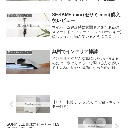
のコードレス掃除機を購入すると決めあ
ました。「CL182FDRFW」ではく６.０Ａ
ｈのバッテリーのセットを紹介。
SESAME mini (セサミ mini) 購入
情報・商品レビュー
後レビュー
マイホーム建設時に玄関ドアをYKKapの
スマートドア(スマートコントロールキー)
にしようか、悩んでいるときに見つけた
Candy Houseのセサミminiを購入しまし
た。SESAME mini (セサミ mini)の購入後
レビューです。
無料でインテリア雑誌
情報・商品レビュー
インテリアやどんな家にしたいか考える
のには、やはりネットで調べる方が多い
ですよね。意外と参考になったのが雑誌
です。ネットと雑誌での情報収集の違い
を考えてみると、ネットは自分が調べた
い情報しか集まらないのに対して雑誌は
自分が考える範囲外の情報が入って来ま
す。
【DIY】木製 フラップ式 ゴミ箱（キャス
ター付き）
SONY LED電球スピーカー「LST-