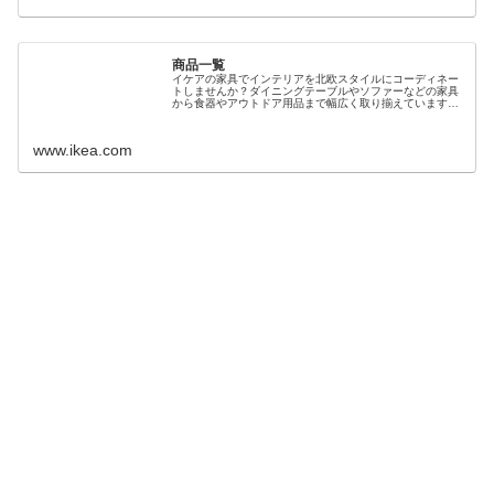
商品一覧
イケアの家具でインテリアを北欧スタイルにコーディネー
トしませんか？ダイニングテーブルやソファーなどの家具
から食器やアウトドア用品まで幅広く取り揃えています。
新商品も多数ご用意しております。便利なイケアオンライ
ンストアを是非ご利用ください。
www.ikea.com