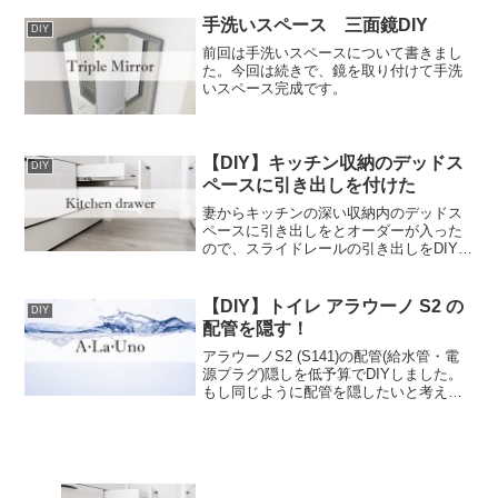
使わずに軽くておしゃれなプランターを
作りました。
手洗いスペース 三面鏡DIY
DIY
前回は手洗いスペースについて書きまし
た。今回は続きで、鏡を取り付けて手洗
いスペース完成です。
【DIY】キッチン収納のデッドス
DIY
ペースに引き出しを付けた
妻からキッチンの深い収納内のデッドス
ペースに引き出しをとオーダーが入った
ので、スライドレールの引き出しをDIYし
ました。今回はとても実用的で、実際使
ってみて奥さま大満足のDIYでした。キッ
チンはリクシルのアレスタでⅡ型キッチ
【DIY】トイレ アラウーノ S2 の
DIY
ン。
配管を隠す！
アラウーノS2 (S141)の配管(給水管・電
源プラグ)隠しを低予算でDIYしました。
もし同じように配管を隠したいと考えて
いる方は参考にしてみてください。