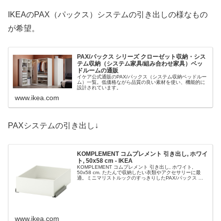
IKEAのPAX（パックス）システムの引き出しの様なもの
が希望。
PAX/パックス シリーズ クローゼット収納・シス
テム収納（システム家具/組み合わせ家具）ベッ
ドルームの通販
イケア公式通販のPAX/パックス（システム収納ベッドルー
ム）一覧。低価格ながら品質の良い素材を使い、機能的に
設計されています。
www.ikea.com
PAXシステムの引き出し↓
KOMPLEMENT コムプレメント 引き出し, ホワイ
ト, 50x58 cm - IKEA
KOMPLEMENT コムプレメント 引き出し, ホワイト,
50x58 cm. たたんで収納したい衣類やアクセサリーに最
適。ミニマリストルックのすっきりしたPAX/パックス ワ
ードローブが完成します。靴下の片割れを探す苦労も減る
はずです.
www.ikea.com