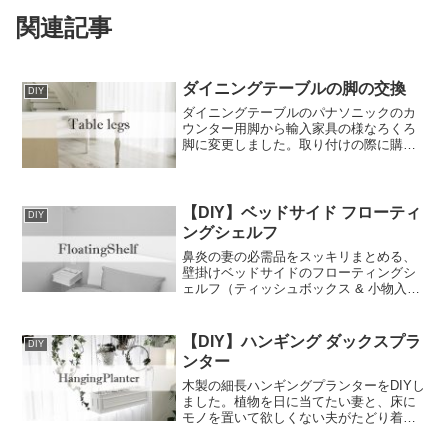
関連記事
ダイニングテーブルの脚の交換
DIY
ダイニングテーブルのパナソニックのカ
ウンター用脚から輸入家具の様なろくろ
脚に変更しました。取り付けの際に購入
したもの等も紹介します。
【DIY】ベッドサイド フローティ
DIY
ングシェルフ
鼻炎の妻の必需品をスッキリまとめる、
壁掛けベッドサイドのフローティングシ
ェルフ（ティッシュボックス & 小物入れ
& ドリンクホルダー）を作りました！壁
掛け用の金具は、ニトリのウォールシェ
ルフを買って金具のみ利用。今回も作り
【DIY】ハンギング ダックスプラ
DIY
方を書いていきます。木材のカット寸法
ンター
表のPDFダウンロード可！
木製の細長ハンギングプランターをDIYし
ました。植物を日に当てたい妻と、床に
モノを置いて欲しくない夫がたどり着い
た吊り下げのプランターです。すのこを