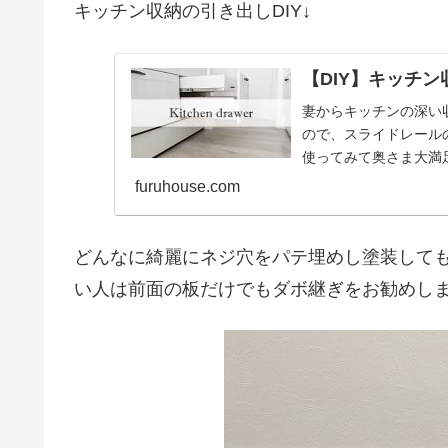
キッチン収納の引き出しDIY↓
【DIY】キッチ
妻からキッチンの深い
ので、スライドレールの
使ってみて奥さま大満足
ッチン。
furuhouse.com
どんなに綺麗にネジ穴をパテ埋めし塗装して
い人は前面の板だけでもダボ継ぎをお勧めし